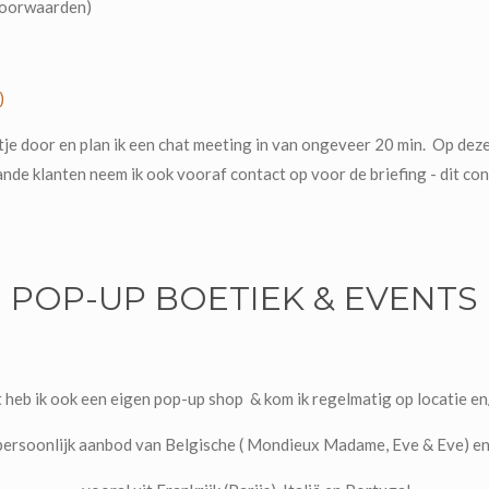
 Voorwaarden)
n)
stje door en plan ik een chat meeting in van ongeveer 20 min. Op de
ande klanten neem ik ook vooraf contact op voor de briefing - dit cont
POP-UP BOETIEK & EVENTS
heb ik ook een eigen pop-up shop & kom ik regelmatig op locatie en
 persoonlijk aanbod van Belgische ( Mondieux Madame, Eve & Eve
) e