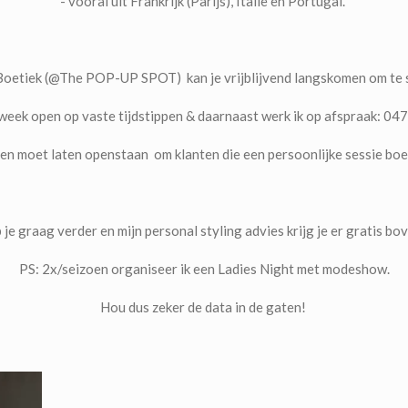
- vooral uit Frankrijk (Parijs), Italië en Portugal.
 Boetiek (@The POP-UP SPOT) kan je vrijblijvend langskomen om te
 week open op vaste tijdstippen &
daarnaast werk ik op afspraak: 04
pen moet laten openstaan om klanten die een persoonlijke sessie boek
p je graag verder en mijn personal styling advies krijg je er gratis b
PS: 2x/seizoen organiseer ik een Ladies Night met modeshow.
Hou dus zeker de data in de gaten!