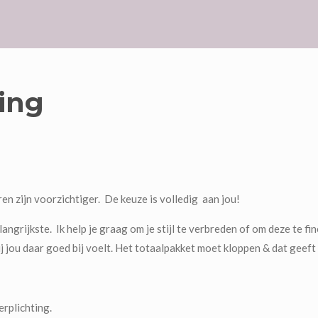
ping
n zijn voorzichtiger. De keuze is volledig aan jou!
langrijkste. Ik help je graag om je stijl te verbreden of om deze te f
jij jou daar goed bij voelt. Het totaalpakket moet kloppen & dat geef
rplichting.