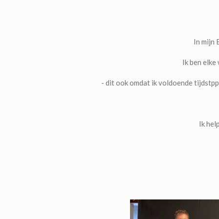
In mijn
Ik ben elke
- dit ook omdat ik voldoende tijdstp
Ik hel