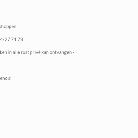
 shoppen
74/27 71 78
en in alle rust privé kan ontvangen -
ovenop!