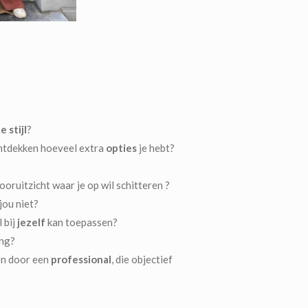
 stijl
?
ntdekken hoeveel extra
opties
je hebt?
vooruitzicht waar je op wil schitteren ?
jou niet?
 bij
jezelf
kan toepassen?
ng?
en door een
professional
, die objectief