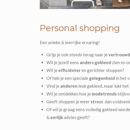
Personal shopping
Een unieke & leerrijke ervaring!
Grijp je ook steeds terug naar je
vertrouwde
Wil je jezelf eens
anders gekleed
zien en o
Wil je
efficiënter
en gerichter shoppen?
Of heb je een speciale
gelegenheid
in het 
Vind je
anderen
leuk gekleed, maar lukt het 
Wil je ontdekken hoe je
modetrends
stijlvol
Geeft shoppen je meer
stress
dan voldoeni
Of wil je graag eens volledig gekleed word
&
eerlijk
advies geeft?