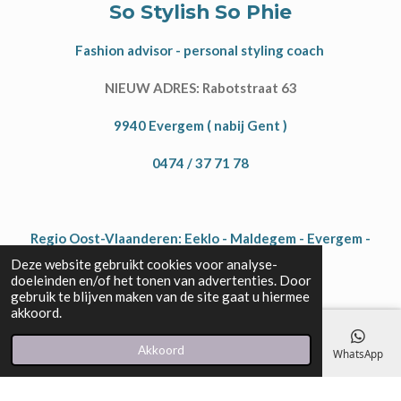
So Stylish So Phie
Fashion advisor - personal styling coach
NIEUW ADRES: Rabotstraat 63
9940 Evergem ( nabij Gent )
0474 / 37 71 78
Regio Oost-Vlaanderen: Eeklo - Maldegem - Evergem -
Assenede - Gent - Drongen - Aalter - ...
Deze website gebruikt cookies voor analyse-
doeleinden en/of het tonen van advertenties. Door
gebruik te blijven maken van de site gaat u hiermee
akkoord.
Akkoord
E-mailadres
Telefoonnummer
Kaart
Instagram
WhatsApp
© 2021 - 2026 So stylish So Phie
Powered by
JouwWeb