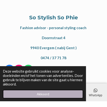
So Stylish So Phie
Fashion advisor - personal styling coach
Doornstraat 4
9940 Evergem ( nabij Gent )
0474 / 37 71 78
F
I
W
Deze website gebruikt cookies voor analyse-
a
n
h
doeleinden en/of het tonen van advertenties. Door
c
s
a
gebruik te blijven maken van de site gaat u hiermee
e
t
t
akkoord.
b
a
s
o
g
A
Akkoord
E-mailadres
Telefoonnummer
Kaart
Instagram
WhatsApp
© 2021 - 2026 So stylish So Phie
o
r
p
k
a
p
Powered by
JouwWeb
m